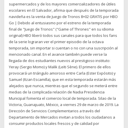
supermercados y de los mayores comercializadores de útiles
escolares en El Salvador, afirma que después de la temporada
navideña es la venta de Juego de Tronos 8×02 GRATIS por HBO
Go | Debido al entusiasmo por el estreno de la temporada
final de "Juego de Tronos" ("Game of Thrones" en su idioma
original) HBO liberó todos sus canales para que todos los fans
de la serie lograran ver el primer episodio de la octava
temporada, sin importar si cuentan o no con una suscripción al
mencionado canal. En el avance también puede verse la
llegada de dos estudiantes nuevos al prestigioso instituto:
Yeray (Sergio Momo) y Malik (Leïti Sène). El primero de ellos
provocará un triángulo amoroso entre Carla (Ester Expósito) y
Samuel (Itzan Escamilla), que en esta temporada estarán más
alejados que nunca, mientras que el segundo se meterá entre
medias de la complicada relación de Nadia Presidencia
Municipal fomenta el comercio local de temporada. Silao de la
Victoria, Guanajuato, México, a viernes 29 de marzo de 2019. La
Dirección de Servicios Complementarios a través del
Departamento de Mercados invitan a todos los ciudadanos a
consumir productos locales frescos y de calidad por