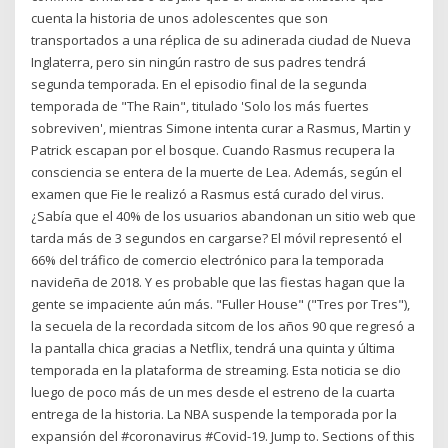
cuenta la historia de unos adolescentes que son
transportados a una réplica de su adinerada ciudad de Nueva
Inglaterra, pero sin ningún rastro de sus padres tendrá
segunda temporada. En el episodio final de la segunda
temporada de "The Rain", titulado 'Solo los más fuertes
sobreviven', mientras Simone intenta curar a Rasmus, Martin y
Patrick escapan por el bosque. Cuando Rasmus recupera la
consciencia se entera de la muerte de Lea. Además, según el
examen que Fie le realizó a Rasmus está curado del virus.
¿Sabía que el 40% de los usuarios abandonan un sitio web que
tarda más de 3 segundos en cargarse? El móvil representó el
66% del tráfico de comercio electrónico para la temporada
navideña de 2018. Y es probable que las fiestas hagan que la
gente se impaciente aún más. "Fuller House" ("Tres por Tres"),
la secuela de la recordada sitcom de los años 90 que regresó a
la pantalla chica gracias a Netflix, tendrá una quinta y última
temporada en la plataforma de streaming. Esta noticia se dio
luego de poco más de un mes desde el estreno de la cuarta
entrega de la historia. La NBA suspende la temporada por la
expansión del #coronavirus #Covid-19. Jump to. Sections of this